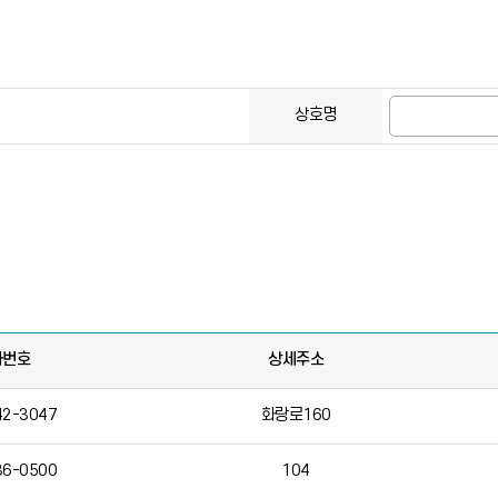
상호명
화번호
상세주소
42-3047
화랑로160
36-0500
104