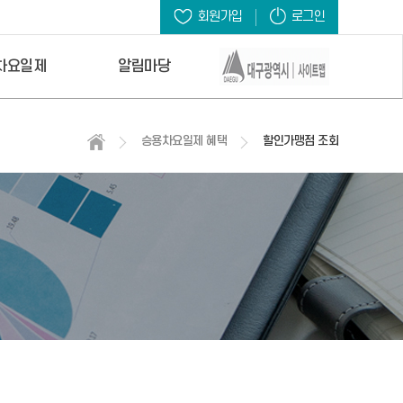
회원가입
로그인
차요일제
알림마당
승용차요일제 혜택
할인가맹점 조회