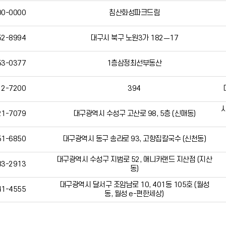
00-0000
침산화성파크드림
52-8994
대구시 북구 노원3가 182ㅡ17
53-0377
1층삼정최선부동산
12-7200
394
21-7079
대구광역시 수성구 고산로 98, 5층 (신매동)
51-6850
대구광역시 동구 송라로 93, 고향집칼국수 (신천동)
대구광역시 수성구 지범로 52, 애니카랜드 지산점 (지산
83-2913
동)
대구광역시 달서구 조암남로 10, 401동 105호 (월성
41-4555
동, 월성 e-편한세상)