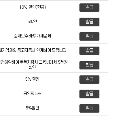
10% 할인(현금)
발급
5할인
발급
중개보수비:부가세공제
발급
대기업과의 중고자동차 연계하여 드립니다
발급
사전예약하여 쿠폰지참시 교육비에서 5천원
발급
할인
5% 할인
발급
공임의 5%
발급
5%할인
발급