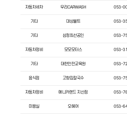
자동차세차
우리CARWASH
053-0
기타
대상볼트
053-3
기타
삼정최선공인
053-7
자동차정비
모모모터스
053-3
기타
대한안전교육원
053-7
음식점
고향집칼국수
053-7
자동차정비
애니카랜드 지산점
053-7
미용실
오헤어
053-6