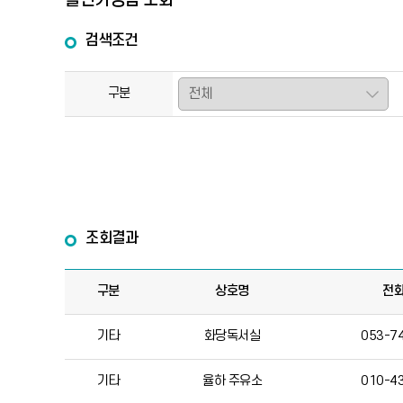
할인가맹점 조회
검색조건
구분
조회결과
구분
상호명
전
기타
화당독서실
053-7
기타
율하 주유소
010-4