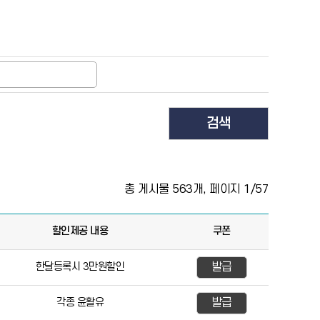
검색
총 게시물
563
개, 페이지
1
/57
할인제공 내용
쿠폰
한달등록시 3만원할인
발급
각종 윤활유
발급